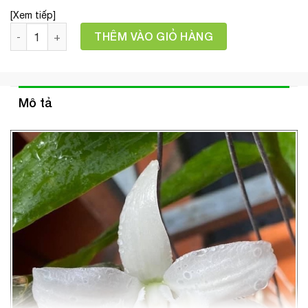
[Xem tiếp]
Số lượng
THÊM VÀO GIỎ HÀNG
Mô tả