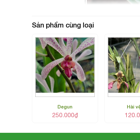
Sản phẩm cùng loại
p
Degun
Hài v
0
₫
250.000
₫
120.