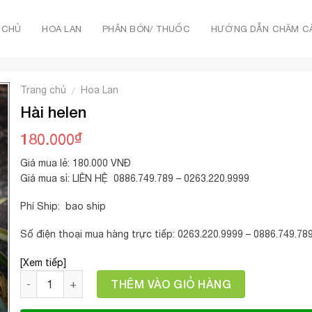
 CHỦ
HOA LAN
PHÂN BÓN/ THUỐC
HƯỚNG DẪN CHĂM C
Trang chủ
Hoa Lan
/
Hài helen
₫
180.000
Giá mua lẻ: 180.000 VNĐ
Giá mua sỉ: LIÊN HỆ 0886.749.789 – 0263.220.9999
Phí Ship: bao ship
Số điện thoại mua hàng trực tiếp: 0263.220.9999 – 0886.749.78
[Xem tiếp]
Số lượng
THÊM VÀO GIỎ HÀNG