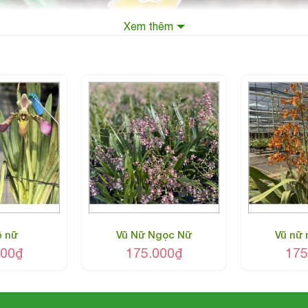
Xem thêm
ệ nữ
Vũ Nữ Ngọc Nữ
Vũ nữ
000
₫
175.000
₫
175