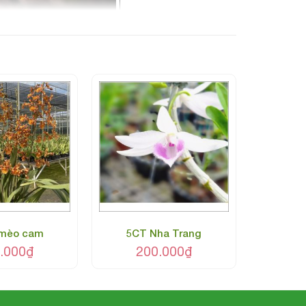
 mèo cam
5CT Nha Trang
.000
₫
200.000
₫