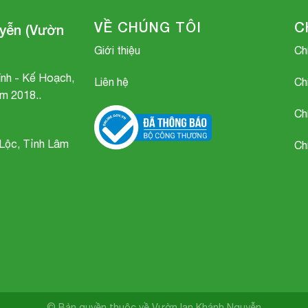
VỀ CHÚNG TÔI
C
yễn (Vườn
Giới thiệu
Ch
nh - Kế Hoạch,
Liên hệ
Ch
m 2018..
Hài Helen
Ch
Lộc, Tỉnh Lâm
Ch
© Bản quyền thuộc về Vườn lan Khánh Nguyễn