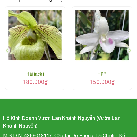
hoa hài vệ nữ
Hài jackii
HPR
180.000
₫
150.000
₫
Hộ Kinh Doanh Vườn Lan Khánh Nguyễn (Vườn Lan
Khánh Nguyễn)
M.S.D.N: 42E8019117, Cấp tại Do Phòng Tài Chính - Kế