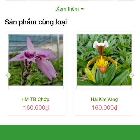
Xem thêm
Sản phẩm cùng loại
Mặt hoa hài đuôi công
6M TB Chớp
Hài Kim Vàng
160.000
₫
160.000
₫