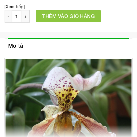
[Xem tiếp]
Số lượng
THÊM VÀO GIỎ HÀNG
Mô tả