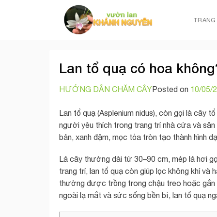
Chuyển
đến
TRANG
nội
dung
Lan tổ quạ có hoa không?
HƯỚNG DẪN CHĂM CÂY
Posted on
10/05/
Lan tổ quạ (Asplenium nidus), còn gọi là cây t
người yêu thích trong trang trí nhà cửa và sân
bản, xanh đậm, mọc tỏa tròn tạo thành hình d
Lá cây thường dài từ 30–90 cm, mép lá hơi g
trang trí, lan tổ quạ còn giúp lọc không khí và
thường được trồng trong chậu treo hoặc gắn 
ngoài lạ mắt và sức sống bền bỉ, lan tổ quạ 