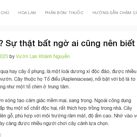
 CHỦ
HOA LAN
PHÂN BÓN/ THUỐC
HƯỚNG DẪN CHĂM C
 Sự thật bất ngờ ai cũng nên biết
2025
by
Vườn Lan Khánh Nguyễn
ổ quạ hay cây ổ phụng, là một loài dương xỉ độc đáo, được nhiều
 vườn. Cây thuộc họ Tổ điểu (Aspleniaceae), nổi bật với bộ lá to
ạng như một tổ chim ở trung tâm.
ợn sóng tạo cảm giác mềm mại, sang trọng. Ngoài công dụng
 hấp thụ một số chất độc hại, rất thích hợp trồng trong nhà. Cây
lên gỗ, phù hợp với môi trường râm mát, độ ẩm cao. Nhờ vào v
ngày càng được nhiều người chơi cây cảnh lựa chọn.