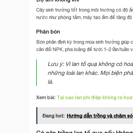
Cây sinh trưởng tốt trong môi trường có độ ẩ
nước như phòng tắm, máy tạo ẩm để tăng độ 
Phân bón
Bón phân định kỳ trong mùa sinh trưởng giúp 
cân đối NPK, pha loãng để tưới 1–2 lần/tuần 
Lưu ý: Vì lan tổ quạ không có ho
những loài lan khác. Mọi biện ph
lá.
Xem bài:
Tại sao lan phi điệp không ra hoa
Đang hot:
Hướng dẫn trồng và chăm sóc
Có nên trồng lan tổ quạ nếu khôn