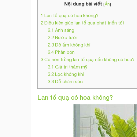
Nội dung bài viết
[
Ẩn
]
1
Lan tổ quạ có hoa không?
2
Điều kiện giúp lan tổ quạ phát triển tốt
2.1
Ánh sáng
2.2
Nước tưới
2.3
Độ ẩm không khí
2.4
Phân bón
3
Có nên trồng lan tổ quạ nếu không có hoa?
3.1
Giá trị thẩm mỹ
3.2
Lọc không khí
3.3
Dễ chăm sóc
Lan tổ quạ có hoa không?