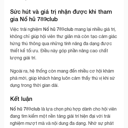
Sức hút và giá trị nhận được khi tham
gia Nổ hũ 789club
Nổ hũ 789club
Việc trải nghiệm
mang lại nhiều giá trị,
không chỉ giúp hội viên thư giãn mà còn tạo cảm giác
hứng thú thông qua những tính năng đa dạng được
thiết kế tối ưu. Điều này góp phần nâng cao chất
lượng giải trí.
Ngoài ra, hệ thống còn mang đến nhiều cơ hội khám
phá mới, giúp khách hàng luôn cảm thấy thú vị khi sử
dụng trong thời gian dài.
Kết luận
Nổ hũ 789club
là lựa chọn phù hợp dành cho hội viên
đang tìm kiếm một nền tảng giải trí hiện đại với trải
nghiệm mượt mà và nội dung đa dạng. Nhờ sự phát