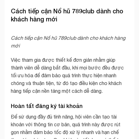
Cách tiếp cận Nổ hũ 789club dành cho
khách hàng mới
Cách tiếp cận Nổ hũ 789club dành cho khách hàng
mới
Việc tham gia được thiết kế đơn giản nhằm giúp
thành viên dễ dàng bắt đầu, khi mọi bước đều được
tối ưu hóa để đảm bảo quá trình thực hiện nhanh
chóng và thuận tiện, từ đó tạo điều kiện cho khách
hàng tiếp cận nền tảng một cách dễ dàng.
Hoàn tất đăng ký tài khoản
Để sử dụng đầy đủ tính năng, hội viên cần tạo tài
khoản với thông tin cơ bản, quá trình này được rút
gọn nhằm đảm bảo tốc độ xử lý nhanh và hạn chế