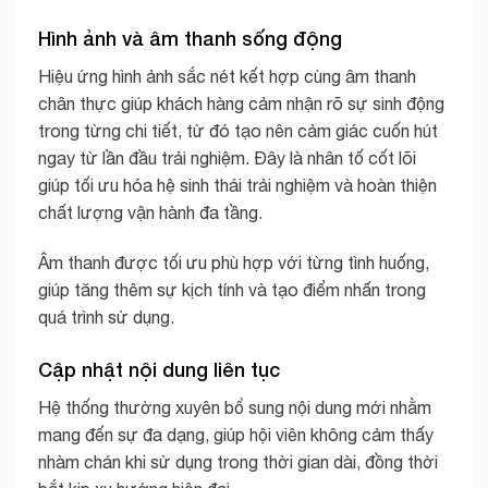
Hình ảnh và âm thanh sống động
Hiệu ứng hình ảnh sắc nét kết hợp cùng âm thanh
chân thực giúp khách hàng cảm nhận rõ sự sinh động
trong từng chi tiết, từ đó tạo nên cảm giác cuốn hút
ngay từ lần đầu trải nghiệm. Đây là nhân tố cốt lõi
giúp tối ưu hóa hệ sinh thái trải nghiệm và hoàn thiện
chất lượng vận hành đa tầng.
Âm thanh được tối ưu phù hợp với từng tình huống,
giúp tăng thêm sự kịch tính và tạo điểm nhấn trong
quá trình sử dụng.
Cập nhật nội dung liên tục
Hệ thống thường xuyên bổ sung nội dung mới nhằm
mang đến sự đa dạng, giúp hội viên không cảm thấy
nhàm chán khi sử dụng trong thời gian dài, đồng thời