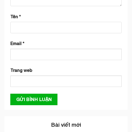
Tên
*
Email
*
Trang web
Bài viết mới