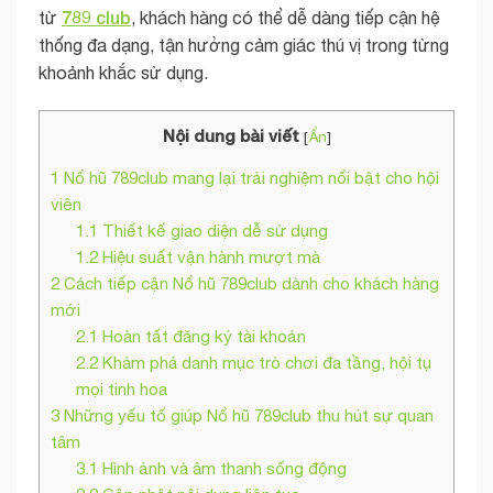
789 club
từ
, khách hàng có thể dễ dàng tiếp cận hệ
thống đa dạng, tận hưởng cảm giác thú vị trong từng
khoảnh khắc sử dụng.
Nội dung bài viết
[
Ẩn
]
1
Nổ hũ 789club mang lại trải nghiệm nổi bật cho hội
viên
1.1
Thiết kế giao diện dễ sử dụng
1.2
Hiệu suất vận hành mượt mà
2
Cách tiếp cận Nổ hũ 789club dành cho khách hàng
mới
2.1
Hoàn tất đăng ký tài khoản
2.2
Khám phá danh mục trò chơi đa tầng, hội tụ
mọi tinh hoa
3
Những yếu tố giúp Nổ hũ 789club thu hút sự quan
tâm
3.1
Hình ảnh và âm thanh sống động