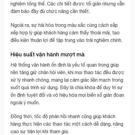
nghiệm tổng thể. Các chi tiết được tối giản nhưng vẫn
đảm bảo đầy đủ chức năng cần thiết.
Ngoài ra, sự hài hòa trong màu sắc cùng cách sắp
xếp hợp lý giúp khách hàng cảm thấy thoải mái, tạo
điều kiện thuận lợi để tập trung vào trải nghiệm chính.
Hiệu suất vận hành mượt mà
Hệ thống vận hành ổn định là yếu tố quan trọng giúp
nền tảng giữ chân hội viên, khi mọi thao tác đều được
xử lý nhanh chóng, mang lại cảm giác liền mạch trong
suốt quá trình sử dụng. Đây là chìa khóa để duy trì sự
ổn định tuyệt đối và vô hiệu hóa mọi biến số gián đoạn
ngoài ý muốn.
Đồng thời, tốc độ phản hồi nhanh cũng giúp khách
hàng thực hiện các thao tác một cách dễ dàng, nâng
cao sự tiện lợi khi tham gia.