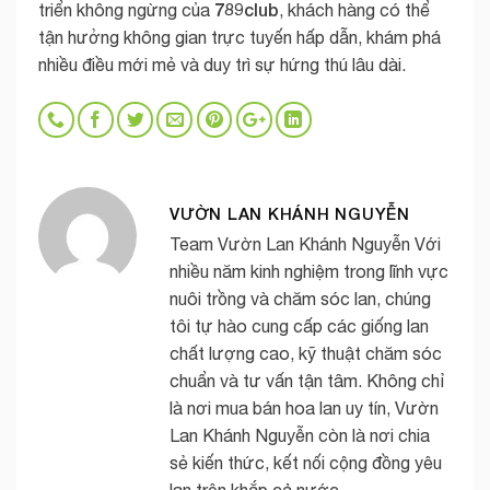
789club
triển không ngừng của
, khách hàng có thể
tận hưởng không gian trực tuyến hấp dẫn, khám phá
nhiều điều mới mẻ và duy trì sự hứng thú lâu dài.
VƯỜN LAN KHÁNH NGUYỄN
Team Vườn Lan Khánh Nguyễn Với
nhiều năm kinh nghiệm trong lĩnh vực
nuôi trồng và chăm sóc lan, chúng
tôi tự hào cung cấp các giống lan
chất lượng cao, kỹ thuật chăm sóc
chuẩn và tư vấn tận tâm. Không chỉ
là nơi mua bán hoa lan uy tín, Vườn
Lan Khánh Nguyễn còn là nơi chia
sẻ kiến thức, kết nối cộng đồng yêu